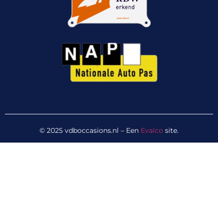
© 2025
vdboccasions.nl
– Een
Evalco
site.