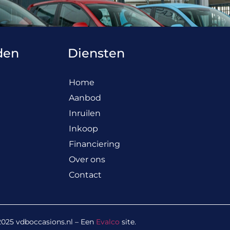
den
Diensten
Home
Aanbod
Inruilen
Inkoop
Financiering
Over ons
Contact
2025
vdboccasions.nl
– Een
Evalco
site.