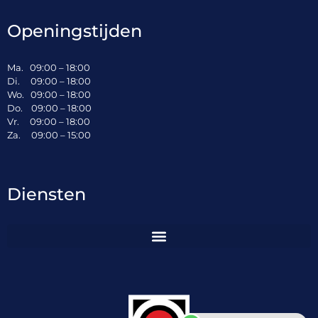
Openingstijden
Ma. 09:00 – 18:00
Di. 09:00 – 18:00
Wo. 09:00 – 18:00
Do. 09:00 – 18:00
Vr. 09:00 – 18:00
Za. 09:00 – 15:00
VOLKSWAGEN
Passat
Diensten
Avant 35 TFSI Bns Edition Panoramadak | Virtual Cockpit | Keyless | Ca VERKOCHT
Variant 1.5 TSI Business Camera | CarPlay | Keyless | Stoelve