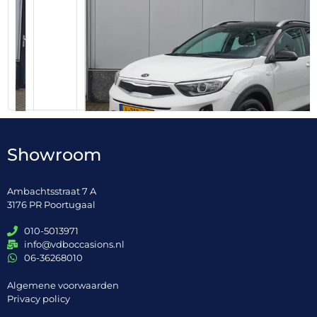
Showroom
KIA
Stonic
Ambachtsstraat 7 A
emory
1.0 T-GDi MHEV Dyn. Line Navi | CarPlay | Clima | NAP
3176 PR Poortugaal
010-5013971
Previous
info@vdboccasions.nl
06-36268010
€ 19.990,-
Algemene voorwaarden
Privacy policy