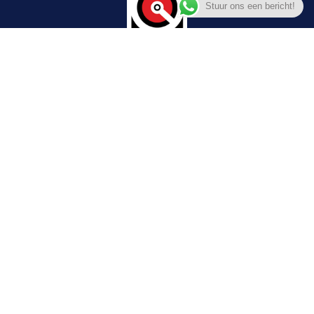
Stuur ons een bericht!
© 2025
vdboccasions.nl
– Een
Evalco
site.